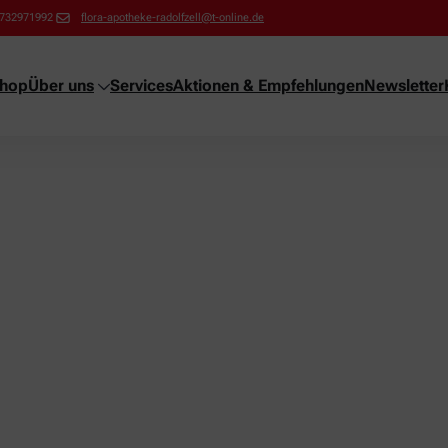
732971992
flora-apotheke-radolfzell@t-online.de
shop
Über uns
Services
Aktionen & Empfehlungen
Newsletter