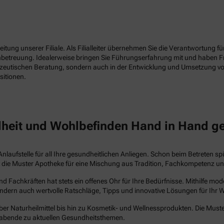
tung unserer Filiale. Als Filialleiter übernehmen Sie die Verantwortung f
enbetreuung. Idealerweise bringen Sie Führungserfahrung mit und haben 
azeutischen Beratung, sondern auch in der Entwicklung und Umsetzung vo
sitionen.
heit und Wohlbefinden Hand in Hand g
Anlaufstelle für all Ihre gesundheitlichen Anliegen. Schon beim Betreten s
steht die Muster Apotheke für eine Mischung aus Tradition, Fachkompetenz 
Fachkräften hat stets ein offenes Ohr für Ihre Bedürfnisse. Mithilfe mo
ndern auch wertvolle Ratschläge, Tipps und innovative Lösungen für Ihr 
ber Naturheilmittel bis hin zu Kosmetik- und Wellnessprodukten. Die Muste
abende zu aktuellen Gesundheitsthemen.