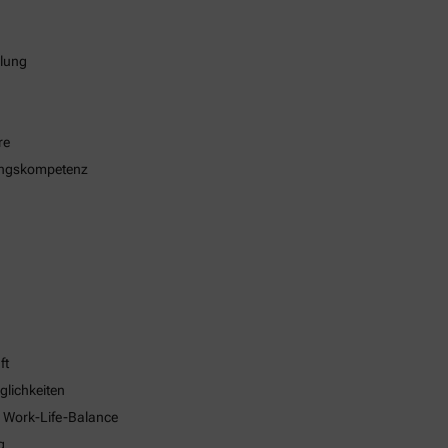
klung
re
ungskompetenz
ft
glichkeiten
e Work-Life-Balance
g