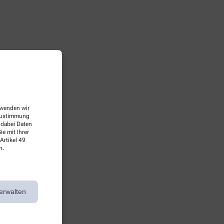
erwenden wir
 Zustimmung
 dabei Daten
e mit Ihrer
Artikel 49
n.
erwalten