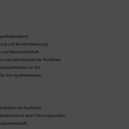
 Apothekenteams
eratung und Kundenbetreuung
 und Warenwirtschaft
nd unternehmensinterner Richtlinien
ufsaktivitäten vor Ort
 für das Apothekenteam
robation als Apotheker
dealerweise in einer Führungsposition
ngsbereitschaft