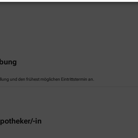
rbung
llung und den frühest möglichen Eintrittstermin an.
potheker/-in