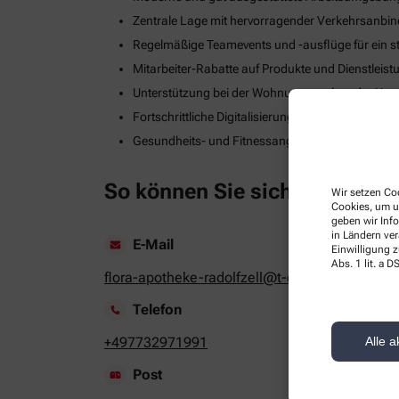
Zentrale Lage mit hervorragender Verkehrsanbi
Regelmäßige Teamevents und -ausflüge für ein s
Mitarbeiter-Rabatte auf Produkte und Dienstleis
Unterstützung bei der Wohnungssuche oder Umzug
Fortschrittliche Digitalisierungs- und Technologie
Gesundheits- und Fitnessangebote zur Stärkung
So können Sie sich bewerben
Wir setzen Coo
Cookies, um u
geben wir Inf
in Ländern ve
E-Mail
Einwilligung z
Abs. 1 lit. a
flora-apotheke-radolfzell@t-online.de
Telefon
+497732971991
Alle a
Post