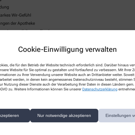
ndung
tarkes Wir-Gefühl
tungen der Apotheke
skosten (falls zutreffend)
strategie
Cookie-Einwilligung verwalten
 des körperlichen Wohlbefindens
kies, die für den Betrieb der Website technisch erforderlich sind. Darüber hinaus v
nsere Website für Sie optimal zu gestalten und fortlaufend zu verbessern. Mit Ihrer
ormationen zu Ihrer Verwendung unserer Website auch an Drittanbieter weiter. Soweit
rarbeitet werden, in denen kein angemessenes Datenschutzniveau besteht, stimmen Si
ur Nutzung dieser Dienste auch der Verarbeitung Ihrer Daten in diesen Ländern gem. 
 DSGVO zu. Weitere Informationen können Sie unserer
Datenschutzerklärung
entnehme
kzeptieren
Nur notwendige akzeptieren
Einstellungen v