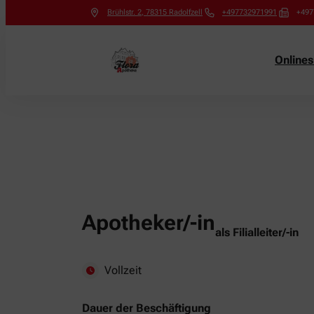
Brühlstr. 2
,
78315
Radolfzell
+497732971991
+497
Online
Apotheker/-in
als Filialleiter/-in
Vollzeit
Dauer der Beschäftigung