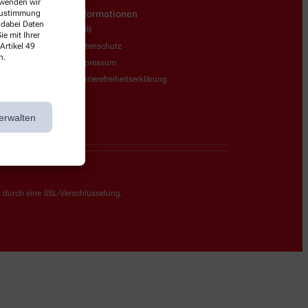
erwenden wir
 Zustimmung
Informationen
 dabei Daten
AGB
e mit Ihrer
Artikel 49
Datenschutz
n.
Impressum
Barrierefreiheitserklärung
erwalten
g durch eine SSL-Verschlüsselung.