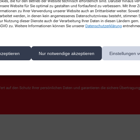
kies, die für den Betrieb der Website technisch erforderlich sind. Darüber hinaus v
nsere Website für Sie optimal zu gestalten und fortlaufend zu verbessern. Mit Ihrer
Über uns
Services
ormationen zu Ihrer Verwendung unserer Website auch an Drittanbieter weiter. Soweit
Unser Lieferservice
rarbeitet werden, in denen kein angemessenes Datenschutzniveau besteht, stimmen Si
ur Nutzung dieser Dienste auch der Verarbeitung Ihrer Daten in diesen Ländern gem. 
Leistungen
 DSGVO zu. Weitere Informationen können Sie unserer
Datenschutzerklärung
entnehme
Lieferoptionen
Kontakt
kzeptieren
Nur notwendige akzeptieren
Einstellungen v
ert auf den Schutz Ihrer persönlichen Daten und garantieren die sichere Übertragun