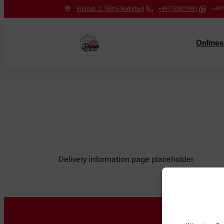
Brühlstr. 2
,
78315
Radolfzell
+497732971991
+497
Online
Delivery information page placeholder