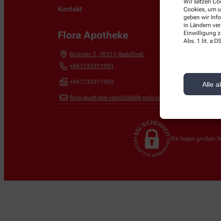
Wir setzen Coo
Kontakt
Cookies, um u
geben wir Inf
in Ländern ve
Flora Apotheke
Einwilligung z
Abs. 1 lit. a
Brühlstr. 2
,
78315
Radolfzell
+497732971991
+497732971992
Alle a
flora-apotheke-radolfzell@t-online.de
Wir legen großen W