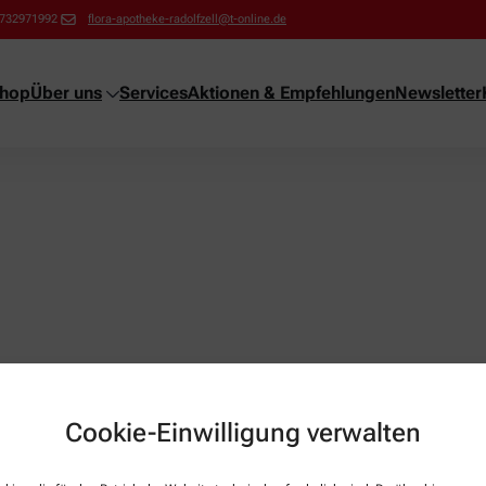
732971992
flora-apotheke-radolfzell@t-online.de
shop
Über uns
Services
Aktionen & Empfehlungen
Newsletter
Cookie-Einwilligung verwalten