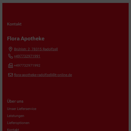
Kontakt
Flora Apotheke
Brühlstr. 2
,
78315
Radolfzell
+497732971991
+497732971992
flora-apotheke-radolfzell@t-online.de
Über uns
Unser Lieferservice
Leistungen
Lieferoptionen
Kontakt