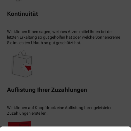
Kontinuität
Wir können Ihnen sagen, welches Arzneimittel Ihnen bei der
letzten Erkältung so gut geholfen hat oder welche Sonnencreme
Sie im letzten Urlaub so gut geschützt hat.
Auflistung Ihrer Zuzahlungen
Wir können auf Knopfdruck eine Auflistung Ihrer geleisteten
Zuzahlungen erstellen.