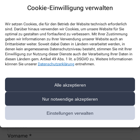
Cookie-Einwilligung verwalten
Wir setzen Cookies, die für den Betrieb der Website technisch erforderlich
sind. Darüber hinaus verwenden wir Cookies, um unsere Website für Sie
Nachweis Ihrer Befreiung
optimal zu gestalten und fortlaufend zu verbessern. Mit Ihrer Zustimmung
geben wir Informationen zu Ihrer Verwendung unserer Website auch an
Drittanbieter weiter. Soweit dabei Daten in Ländern verarbeitet werden, in
denen kein angemessenes Datenschutzniveau besteht, stimmen Sie mit Ihrer
Wenn Sie einen Ausweis über die Befreiung der gesetzlichen
Einwilligung zur Nutzung dieser Dienste auch der Verarbeitung Ihrer Daten in
Zuzahlung haben, können wir diese Info speichern und Sie
diesen Ländern gem. Artikel 49 Abs. 1 lit. a DSGVO zu. Weitere Informationen
müssen Ihren Ausweis nicht immer vorzeigen.
können Sie unserer
Datenschutzerklärung
entnehmen.
Kundenkarte beantragen
Alle akzeptieren
Nur notwendige akzeptieren
Jetzt schnell und einfach online beantragen und beim nächsten
Besuch bei uns in der Apotheke abholen.
Einstellungen verwalten
Anrede
Vorname *