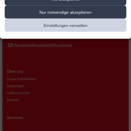
Flora Apotheke
Nur notwendige akzeptieren
Brühlstr. 2
,
78315
Radolfzell
Einstellungen verwalten
+497732971991
+497732971992
flora-apotheke-radolfzell@t-online.de
Über uns
Unser Lieferservice
Leistungen
Lieferoptionen
Kontakt
Services