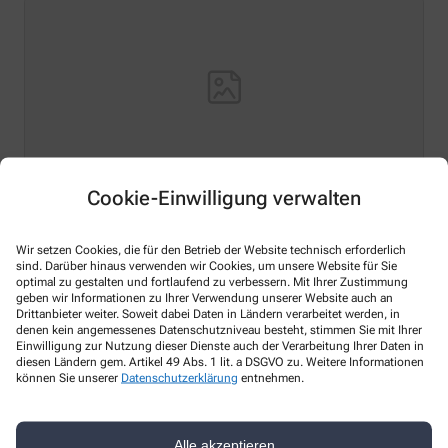
Cookie-Einwilligung verwalten
Hello world!
Wir setzen Cookies, die für den Betrieb der Website technisch erforderlich
Welcome to WordPress on Azure Sites. This is your first
sind. Darüber hinaus verwenden wir Cookies, um unsere Website für Sie
optimal zu gestalten und fortlaufend zu verbessern. Mit Ihrer Zustimmung
post. Edit or delete it, then start writing!
geben wir Informationen zu Ihrer Verwendung unserer Website auch an
Drittanbieter weiter. Soweit dabei Daten in Ländern verarbeitet werden, in
Mehr Lesen
denen kein angemessenes Datenschutzniveau besteht, stimmen Sie mit Ihrer
Einwilligung zur Nutzung dieser Dienste auch der Verarbeitung Ihrer Daten in
diesen Ländern gem. Artikel 49 Abs. 1 lit. a DSGVO zu. Weitere Informationen
können Sie unserer
Datenschutzerklärung
entnehmen.
Kontakt
Alle akzeptieren